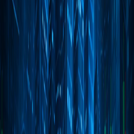
Bize Ulaşın
Demo Oyna
Daha fazla oyun