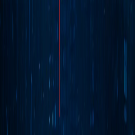
NexGenSpin Ltd, Registration No. HE 492040