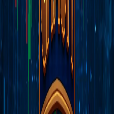
contact@nexgenspin.com