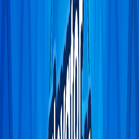
Крокодил
Крокодил
Обзор
Вдохновлённая вирусным персонажем краш-игра
казино, где большие выигрыши и непредсказуемое
веселье ждут вас в каждом раунде!
98.00
% RTP