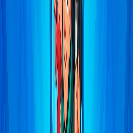
Интерактивные
Лифт Раш
Играть демо
Получить предложение
Или запросите демо и выведите вашу iGaming-
платформу на новый уровень!