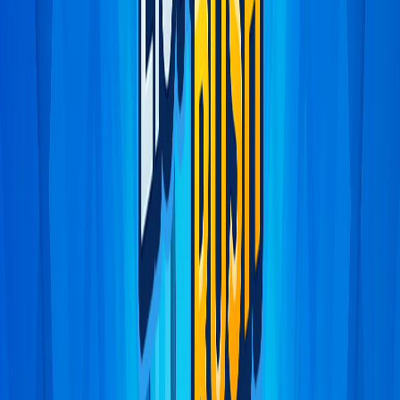
Все игры