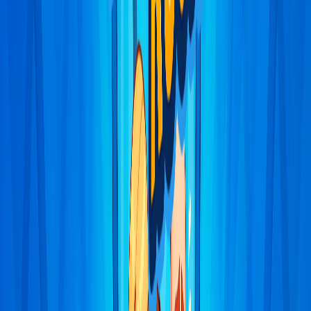
96.10
% RTP