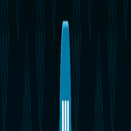
Todos os jogos