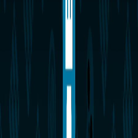
99.00
% RTP