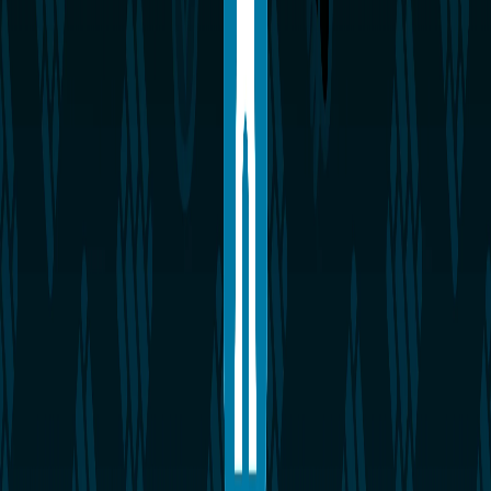
Interativo
Mines
Jogar Demo
99.00
% RTP