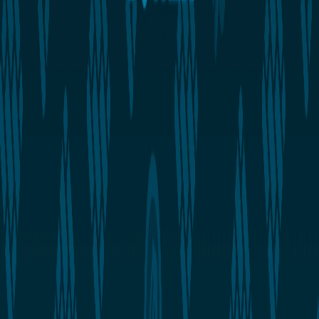
contact@nexgenspin.com