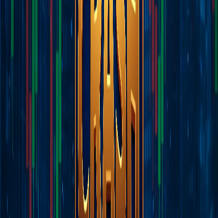
Interaktywne
Krach Rynkowy
Graj Demo
Uzyskaj wycenę już dziś
Lub zamów demo i przenieś swoją platformę iGaming na
wyższy poziom!