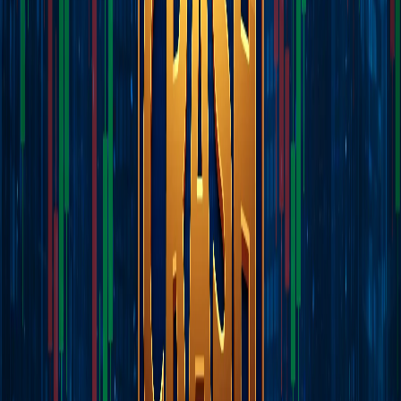
インタラクティブ
マーケットクラッシュ
デモプレイ
今すぐお見積もりを
デモをリクエストして、iGamingプラットフォームを次のレ