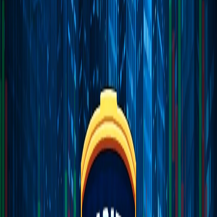
すべてのゲーム