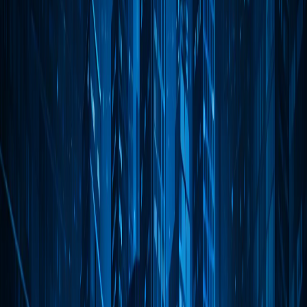
ガラスの橋
ガラスの橋
概要
象徴的なチャレンジにインスパイアされた「ガラスの橋」
は、ソーシャルカジノメカニクス、チャレンジ、クエストな
どで、プレイヤーにリスクと報酬を再定義します。
96.10
% RTP