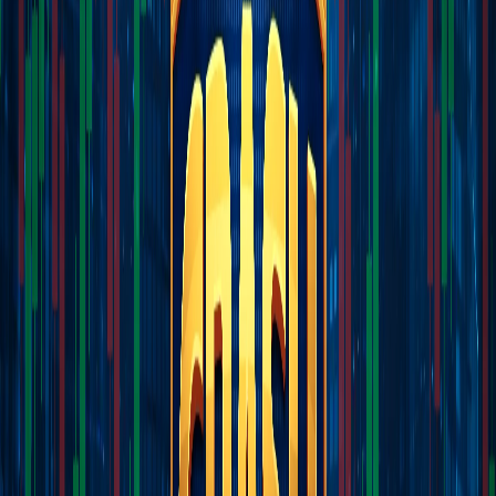
インタラクティブ
エレベーターラッシュ
デモプレイ
98.00
% RTP