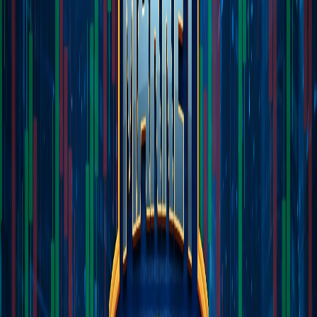
インタラクティブ
クロコダイル
デモプレイ
98.00
% RTP