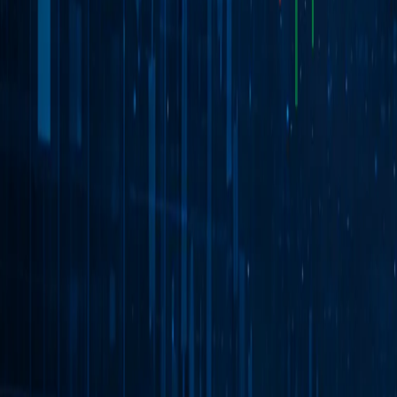
Semua game