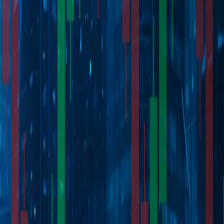
s arcade cerah — setiap langkah bikin jantung berdebar.