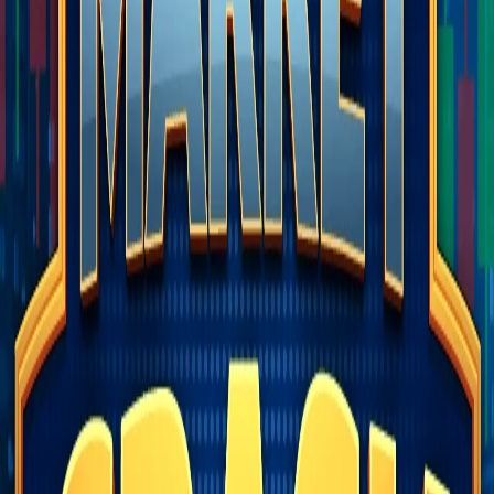
umpuk multiplier, dan tarik tunai sebelum game over. Vibe