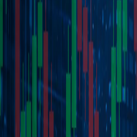
Mamma Mia! Segalanya meningkat cepat. Lompat ke depan, t
96.10
% RTP
Hubungi Kami
Mainkan Demo
Lebih banyak game