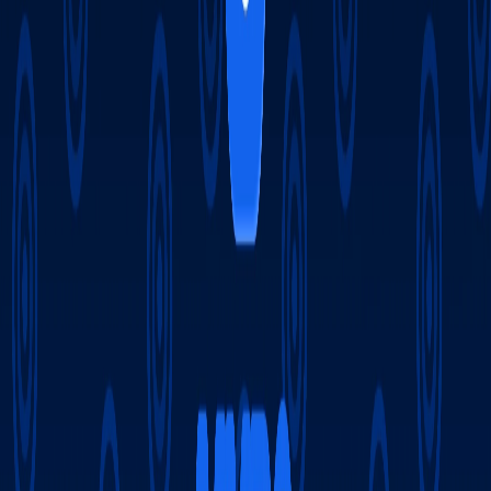
Interactivos
Dice
Jugar demo
99.00
% RTP