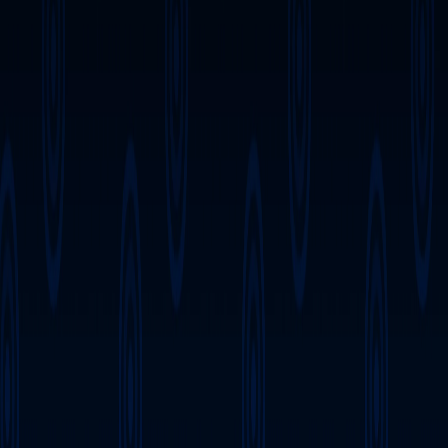
Contáctenos
Jugar demo
Más juegos