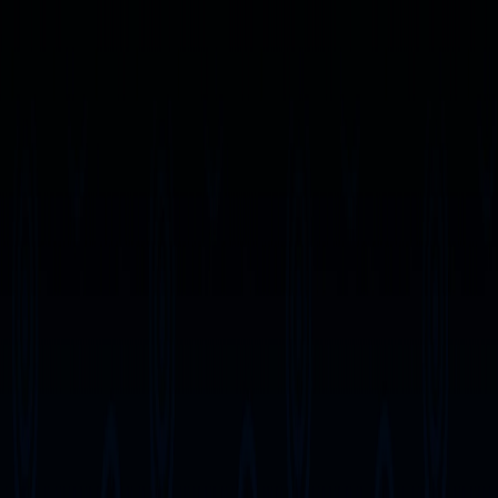
Español
Juegos