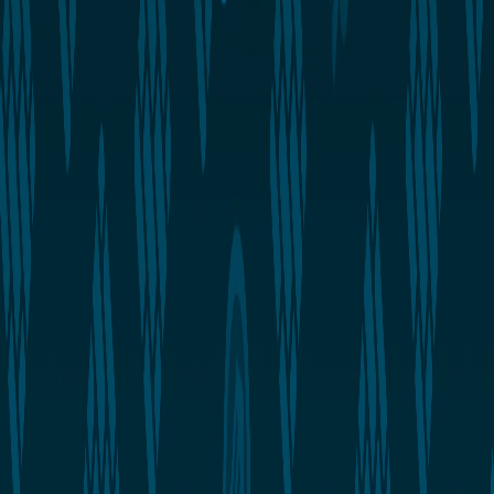
contact@nexgenspin.com