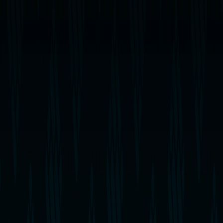
Yeti Crash
Yeti Crash
Überblick
Die Legende besagt, Bigfoot hat dem Yeti diesen Zug
beigebracht. Ein Schlag, ein Flug, ein steigender
Multiplikator — warte nur nicht, bis dein Pinguin ein Eis
am Stiel wird.
98.00
% RTP